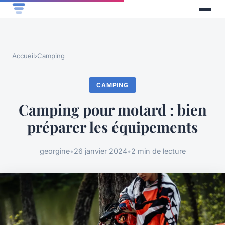
Accueil
›
Camping
CAMPING
Camping pour motard : bien
préparer les équipements
georgine
•
26 janvier 2024
•
2 min de lecture